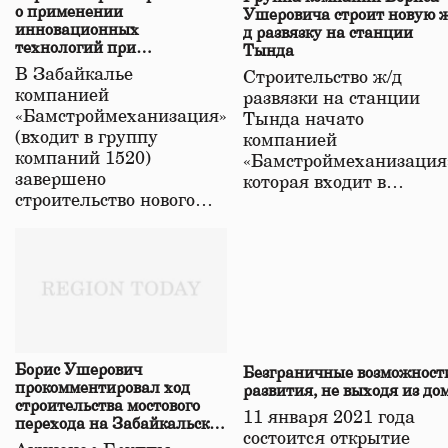
о применении
Ушеровича строит новую ж
инновационных
д развязку на станции
технологий при
Тында
строительстве нового моста
В Забайкалье
Строительство ж/д
в Забайкалье
компанией
развязки на станции
«Бамстроймеханизация»
Тында начато
(входит в группу
компанией
компаний 1520)
«Бамстроймеханизация
завершено
которая входит в…
строительство нового…
Борис Ушерович
Безграничные возможност
прокомментировал ход
развития, не выходя из до
строительства мостового
11 января 2021 года
перехода на Забайкальской
состоится открытие
железной дороге