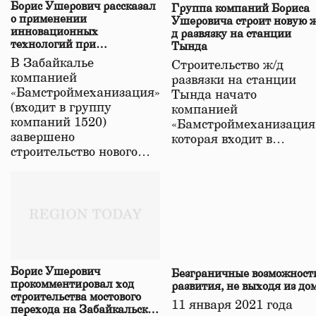
Борис Ушерович рассказал
Группа компаний Бориса
о применении
Ушеровича строит новую ж
инновационных
д развязку на станции
технологий при
Тында
строительстве нового моста
В Забайкалье
Строительство ж/д
в Забайкалье
компанией
развязки на станции
«Бамстроймеханизация»
Тында начато
(входит в группу
компанией
компаний 1520)
«Бамстроймеханизация
завершено
которая входит в…
строительство нового…
Борис Ушерович
Безграничные возможност
прокомментировал ход
развития, не выходя из до
строительства мостового
11 января 2021 года
перехода на Забайкальской