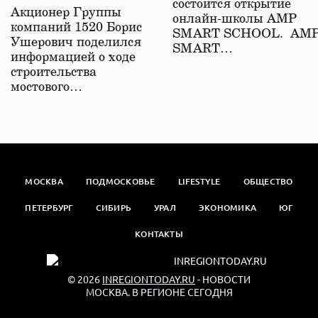
состоится открытие
железной дороге
Акционер Группы
онлайн-школы АМР
компаний 1520 Борис
SMART SCHOOL. АМ
Ушерович поделился
SMART…
информацией о ходе
строительства
мостового…
МОСКВА
ПОДМОСКОВЬЕ
LIFESTYLE
ОБЩЕСТВО
ПЕТЕРБУРГ
СИБИРЬ
УРАЛ
ЭКОНОМИКА
ЮГ
КОНТАКТЫ
© 2026
INREGIONTODAY.RU
- НОВОСТИ
МОСКВА. В РЕГИОНЕ СЕГОДНЯ