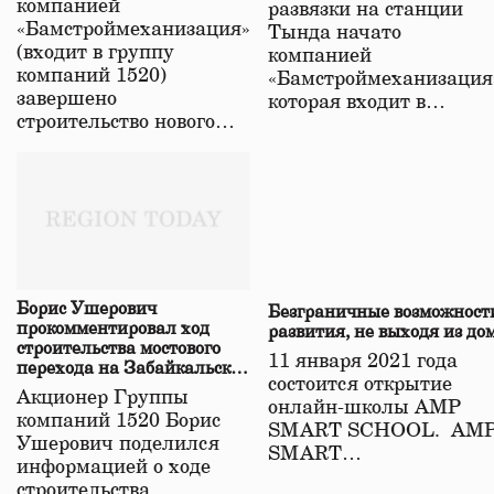
компанией
развязки на станции
«Бамстроймеханизация»
Тында начато
(входит в группу
компанией
компаний 1520)
«Бамстроймеханизация
завершено
которая входит в…
строительство нового…
Борис Ушерович
Безграничные возможност
прокомментировал ход
развития, не выходя из до
строительства мостового
11 января 2021 года
перехода на Забайкальской
состоится открытие
железной дороге
Акционер Группы
онлайн-школы АМР
компаний 1520 Борис
SMART SCHOOL. АМ
Ушерович поделился
SMART…
информацией о ходе
строительства