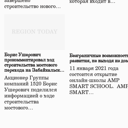
завершено
которая входит в…
строительство нового…
Борис Ушерович
Безграничные возможност
прокомментировал ход
развития, не выходя из до
строительства мостового
11 января 2021 года
перехода на Забайкальской
состоится открытие
железной дороге
Акционер Группы
онлайн-школы АМР
компаний 1520 Борис
SMART SCHOOL. АМ
Ушерович поделился
SMART…
информацией о ходе
строительства
мостового…