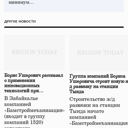
минимум…
ДРУГИЕ НОВОСТИ
Борис Ушерович рассказал
Группа компаний Бориса
о применении
Ушеровича строит новую ж
инновационных
д развязку на станции
технологий при
Тында
строительстве нового моста
В Забайкалье
Строительство ж/д
в Забайкалье
компанией
развязки на станции
«Бамстроймеханизация»
Тында начато
(входит в группу
компанией
компаний 1520)
«Бамстроймеханизация