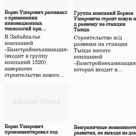
Борис Ушерович рассказал
Группа компаний Бориса
о применении
Ушеровича строит новую ж
инновационных
д развязку на станции
технологий при
Тында
строительстве нового моста
В Забайкалье
Строительство ж/д
в Забайкалье
компанией
развязки на станции
«Бамстроймеханизация»
Тында начато
(входит в группу
компанией
компаний 1520)
«Бамстроймеханизация
завершено
которая входит в…
строительство нового…
Борис Ушерович
Безграничные возможност
прокомментировал ход
развития, не выходя из до