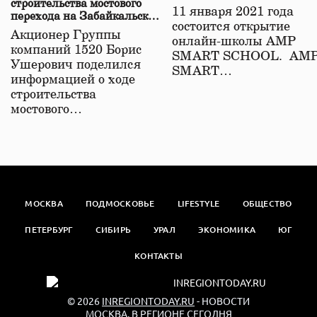
строительства мостового
11 января 2021 года
перехода на Забайкальской
состоится открытие
железной дороге
Акционер Группы
онлайн-школы АМР
компаний 1520 Борис
SMART SCHOOL. АМ
Ушерович поделился
SMART…
информацией о ходе
строительства
мостового…
МОСКВА
ПОДМОСКОВЬЕ
LIFESTYLE
ОБЩЕСТВО
ПЕТЕРБУРГ
СИБИРЬ
УРАЛ
ЭКОНОМИКА
ЮГ
КОНТАКТЫ
© 2026
INREGIONTODAY.RU
- НОВОСТИ
МОСКВА. В РЕГИОНЕ СЕГОДНЯ