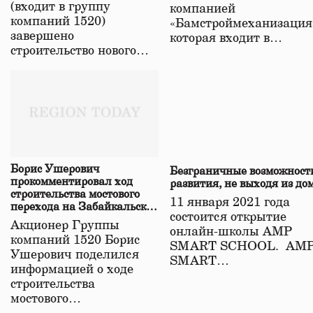
(входит в группу
компанией
компаний 1520)
«Бамстроймеханизация
завершено
которая входит в…
строительство нового…
Борис Ушерович
Безграничные возможност
прокомментировал ход
развития, не выходя из до
строительства мостового
11 января 2021 года
перехода на Забайкальской
состоится открытие
железной дороге
Акционер Группы
онлайн-школы АМР
компаний 1520 Борис
SMART SCHOOL. АМ
Ушерович поделился
SMART…
информацией о ходе
строительства
мостового…