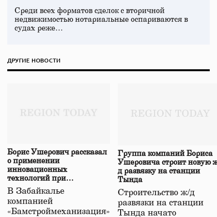
Среди всех форматов сделок с вторичной
недвижимостью нотариальные оспариваются в
судах реже…
ДРУГИЕ НОВОСТИ
Борис Ушерович рассказал
Группа компаний Бориса
о применении
Ушеровича строит новую ж
инновационных
д развязку на станции
технологий при
Тында
строительстве нового моста
В Забайкалье
Строительство ж/д
в Забайкалье
компанией
развязки на станции
«Бамстроймеханизация»
Тында начато