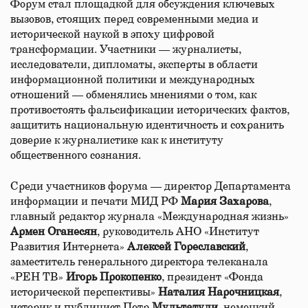
Форум стал площадкой для обсуждения ключевых
вызовов, стоящих перед современными медиа и
исторической наукой в эпоху цифровой
трансформации. Участники — журналисты,
исследователи, дипломаты, эксперты в области
информационной политики и международных
отношений — обменялись мнениями о том, как
противостоять фальсификации исторических фактов,
защитить национальную идентичность и сохранить
доверие к журналистике как к институту
общественного сознания.
Среди участников форума — директор Департамента
информации и печати МИД РФ
Мария Захарова
,
главный редактор журнала «Международная жизнь»
Армен Оганесян
, руководитель АНО «Институт
Развития Интернета»
Алексей Гореславский
,
заместитель генерального директора телеканала
«РЕН ТВ»
Игорь Прокопенко
, президент «Фонда
исторической перспективы»
Наталия Нарочницкая
,
историк и публицист Петр
Мультатули
, немецкий