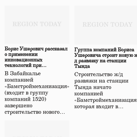
Борис Ушерович рассказал
Группа компаний Бориса
о применении
Ушеровича строит новую ж
инновационных
д развязку на станции
технологий при
Тында
строительстве нового моста
В Забайкалье
Строительство ж/д
в Забайкалье
компанией
развязки на станции
«Бамстроймеханизация»
Тында начато
(входит в группу
компанией
компаний 1520)
«Бамстроймеханизация
завершено
которая входит в…
строительство нового…