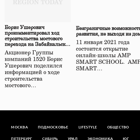
Борис Ушерович
Безграничные возможност
прокомментировал ход
развития, не выходя из до
строительства мостового
11 января 2021 года
перехода на Забайкальской
состоится открытие
железной дороге
Акционер Группы
онлайн-школы АМР
компаний 1520 Борис
SMART SCHOOL. АМ
Ушерович поделился
SMART…
информацией о ходе
строительства
мостового…
МОСКВА
ПОДМОСКОВЬЕ
LIFESTYLE
ОБЩЕСТВО
ПЕТЕРБУРГ
СИБИРЬ
УРАЛ
ЭКОНОМИКА
ЮГ