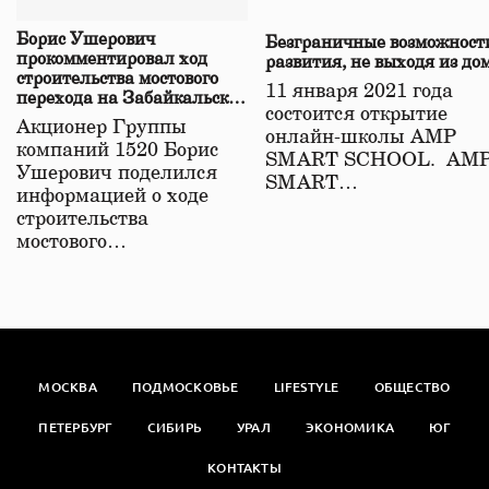
Борис Ушерович
Безграничные возможност
прокомментировал ход
развития, не выходя из до
строительства мостового
11 января 2021 года
перехода на Забайкальской
состоится открытие
железной дороге
Акционер Группы
онлайн-школы АМР
компаний 1520 Борис
SMART SCHOOL. АМ
Ушерович поделился
SMART…
информацией о ходе
строительства
мостового…
МОСКВА
ПОДМОСКОВЬЕ
LIFESTYLE
ОБЩЕСТВО
ПЕТЕРБУРГ
СИБИРЬ
УРАЛ
ЭКОНОМИКА
ЮГ
КОНТАКТЫ