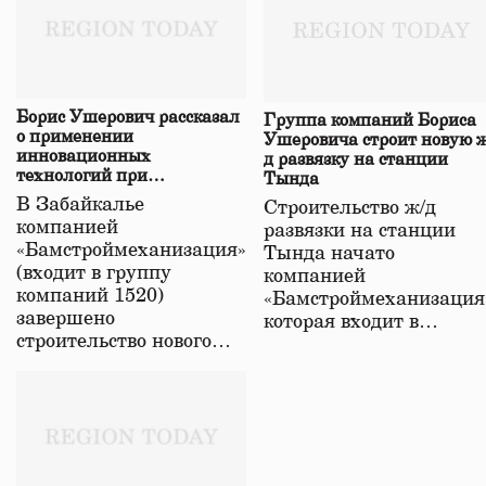
Борис Ушерович рассказал
Группа компаний Бориса
о применении
Ушеровича строит новую ж
инновационных
д развязку на станции
технологий при
Тында
строительстве нового моста
В Забайкалье
Строительство ж/д
в Забайкалье
компанией
развязки на станции
«Бамстроймеханизация»
Тында начато
(входит в группу
компанией
компаний 1520)
«Бамстроймеханизация
завершено
которая входит в…
строительство нового…