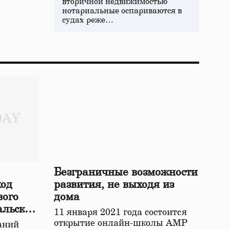
вторичной недвижимостью
нотариальные оспариваются в
судах реже…
Безграничные возможности
ход
развития, не выходя из
вого
дома
альской
11 января 2021 года состоится
открытие онлайн-школы АМР
аний