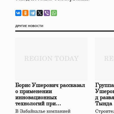
ДРУГИЕ НОВОСТИ
Борис Ушерович рассказал
Группа
о применении
Ушеров
инновационных
д разв
технологий при
Тында
строительстве нового моста
В Забайкалье компанией
Строител