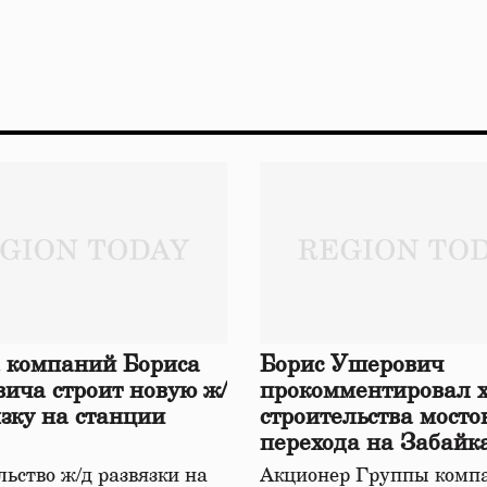
 компаний Бориса
Борис Ушерович
ича строит новую ж/
прокомментировал 
язку на станции
строительства мосто
перехода на Забайк
железной дороге
ьство ж/д развязки на
Акционер Группы комп