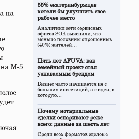
55% екатеринбуржцев
хотели бы улучшить свое
а на
рабочее место
Аналитики сети сервисных
офисов SOK выяснили, что
ие
меньше половины опрошенных
(40%) жителей…
то
ы
Пять лет AFUVA: как
 на М-5
семейный проект стал
узнаваемым брендом
Бизнес часто начинается не с
больших инвестиций, а с идеи, в
полос
которую…
удет
Почему нотариальные
сделки оспаривают реже
всего: данные за шесть лет
лючая
Среди всех форматов сделок с