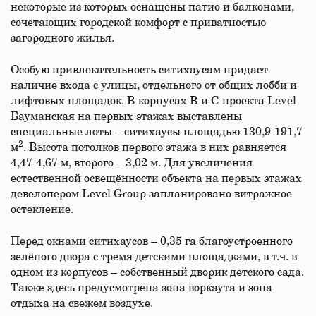
некоторые из которых оснащены патио и балконами,
сочетающих городской комфорт с приватностью
загородного жилья.
Особую привлекательность ситихаусам придает
наличие входа с улицы, отдельного от общих лобби и
лифтовых площадок. В корпусах B и C проекта Level
Бауманская на первых этажах выставлены
специальные лоты – ситихаусы площадью 130,9-191,7
2
м
. Высота потолков первого этажа в них равняется
4,47-4,67 м, второго – 3,02 м. Для увеличения
естественной освещённости объекта на первых этажах
девелопером Level Group запланировано витражное
остекление.
Перед окнами ситихаусов – 0,35 га благоустроенного
зелёного двора с тремя детскими площадками, в т.ч. в
одном из корпусов – собственный дворик детского сада.
Также здесь предусмотрена зона воркаута и зона
отдыха на свежем воздухе.