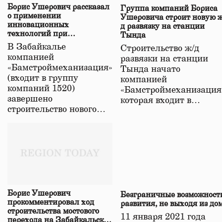
Борис Ушерович рассказал
Группа компаний Бориса
о применении
Ушеровича строит новую ж
инновационных
д развязку на станции
технологий при
Тында
строительстве нового моста
В Забайкалье
Строительство ж/д
в Забайкалье
компанией
развязки на станции
«Бамстроймеханизация»
Тында начато
(входит в группу
компанией
компаний 1520)
«Бамстроймеханизация
завершено
которая входит в…
строительство нового…
Борис Ушерович
Безграничные возможност
прокомментировал ход
развития, не выходя из до
строительства мостового
11 января 2021 года
перехода на Забайкальской