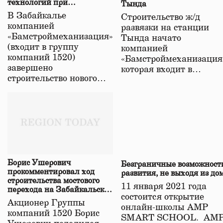
технологий при
Тында
строительстве нового моста
В Забайкалье
Строительство ж/д
в Забайкалье
компанией
развязки на станции
«Бамстроймеханизация»
Тында начато
(входит в группу
компанией
компаний 1520)
«Бамстроймеханизация
завершено
которая входит в…
строительство нового…
Борис Ушерович
Безграничные возможност
прокомментировал ход
развития, не выходя из до
строительства мостового
11 января 2021 года
перехода на Забайкальской
состоится открытие
железной дороге
Акционер Группы
онлайн-школы АМР
компаний 1520 Борис
SMART SCHOOL. АМ