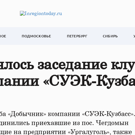
НОЕ
ПОДМОСКОВЬЕ
ПЕТЕРБУРГ
СИБИРЬ
ялось заседание кл
пании «СУЭК-Кузба
луба «Добычник» компании «СУЭК-Кузбасс»
единились приехавшие из пос. Чегдомын
ющие на предприятии «Ургалуголь», также