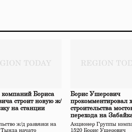
 компаний Бориса
Борис Ушерович
ича строит новую ж/
прокомментировал 
язку на станции
строительства мосто
перехода на Забайк
железной дороге
ьство ж/д развязки на
Акционер Группы комп
 Тында начато
1520 Борис Ушерович