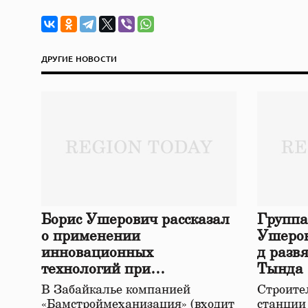
ДРУГИЕ НОВОСТИ
Борис Ушерович рассказал
Группа
о применении
Ушеров
инновационных
д разв
технологий при
Тында
строительстве нового моста
В Забайкалье компанией
Строител
в Забайкалье
«Бамстроймеханизация» (входит
станции