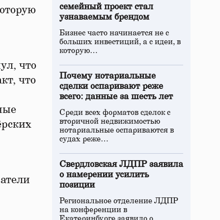
семейный проект стал
которую
узнаваемым брендом
Бизнес часто начинается не с
больших инвестиций, а с идеи, в
которую…
ул, что
Почему нотариальные
кт, что
сделки оспаривают реже
всего: данные за шесть лет
ные
Среди всех форматов сделок с
вторичной недвижимостью
ёрских
нотариальные оспариваются в
судах реже…
Свердловская ЛДПР заявила
о намерении усилить
затели
позиции
Региональное отделение ЛДПР
на конференции в
Екатеринбурге заявило о