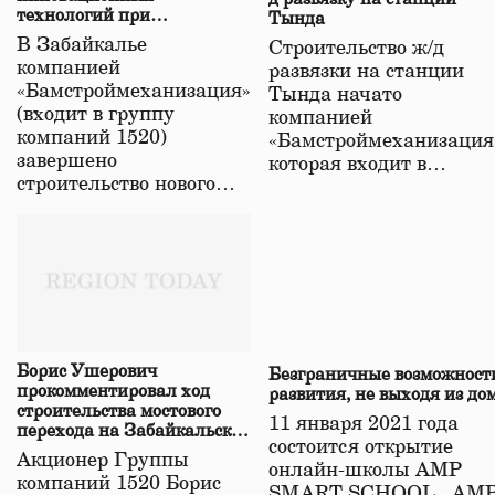
технологий при
Тында
строительстве нового моста
В Забайкалье
Строительство ж/д
в Забайкалье
компанией
развязки на станции
«Бамстроймеханизация»
Тында начато
(входит в группу
компанией
компаний 1520)
«Бамстроймеханизация
завершено
которая входит в…
строительство нового…
Борис Ушерович
Безграничные возможност
прокомментировал ход
развития, не выходя из до
строительства мостового
11 января 2021 года
перехода на Забайкальской
состоится открытие
железной дороге
Акционер Группы
онлайн-школы АМР
компаний 1520 Борис
SMART SCHOOL. АМ