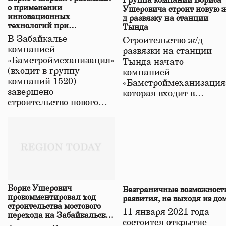
Группа компаний Бориса
о применении
Ушеровича строит новую ж
инновационных
д развязку на станции
технологий при
Тында
строительстве нового моста
В Забайкалье
Строительство ж/д
в Забайкалье
компанией
развязки на станции
«Бамстроймеханизация»
Тында начато
(входит в группу
компанией
компаний 1520)
«Бамстроймеханизация
завершено
которая входит в…
строительство нового…
Борис Ушерович
Безграничные возможност
прокомментировал ход
развития, не выходя из до
строительства мостового
11 января 2021 года
перехода на Забайкальской
состоится открытие
железной дороге