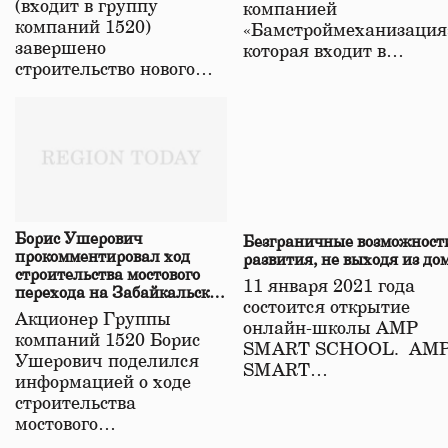
(входит в группу
компанией
компаний 1520)
«Бамстроймеханизация
завершено
которая входит в…
строительство нового…
Борис Ушерович
Безграничные возможност
прокомментировал ход
развития, не выходя из до
строительства мостового
11 января 2021 года
перехода на Забайкальской
состоится открытие
железной дороге
Акционер Группы
онлайн-школы АМР
компаний 1520 Борис
SMART SCHOOL. АМ
Ушерович поделился
SMART…
информацией о ходе
строительства
мостового…