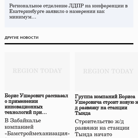
Региональное отделение ЛДПР на конференции в
Екатеринбурге заявило о намерении как
минимум…
ДРУГИЕ НОВОСТИ
Борис Ушерович рассказал
Группа компаний Бориса
о применении
Ушеровича строит новую ж
инновационных
д развязку на станции
технологий при
Тында
строительстве нового моста
В Забайкалье
Строительство ж/д
в Забайкалье
компанией
развязки на станции
«Бамстроймеханизация»
Тында начато