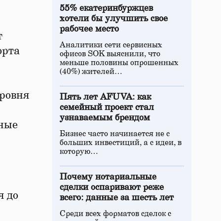
55% екатеринбуржцев
хотели бы улучшить свое
рабочее место
т
Аналитики сети сервисных
орта
офисов SOK выяснили, что
меньше половины опрошенных
(40%) жителей…
ровня
Пять лет AFUVA: как
семейный проект стал
узнаваемым брендом
вные
Бизнес часто начинается не с
больших инвестиций, а с идеи, в
которую…
Почему нотариальные
сделки оспаривают реже
я до
всего: данные за шесть лет
Среди всех форматов сделок с