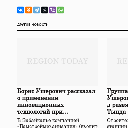
ДРУГИЕ НОВОСТИ
Борис Ушерович рассказал
Группа
о применении
Ушеров
инновационных
д разв
технологий при
Тында
строительстве нового моста
В Забайкалье компанией
Строител
в Забайкалье
«Бамстроймеханизация» (входит
станции