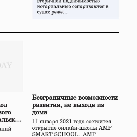
вторичной недвижимостью
нотариальные оспариваются в
судах реже…
Безграничные возможности
ход
развития, не выходя из
вого
дома
альской
11 января 2021 года состоится
открытие онлайн-школы АМР
аний
SMART SCHOOL. АМР