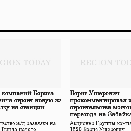
 компаний Бориса
Борис Ушерович
ича строит новую ж/
прокомментировал 
язку на станции
строительства мосто
перехода на Забайк
железной дороге
ьство ж/д развязки на
Акционер Группы комп
 Тында начато
1520 Борис Ушерович