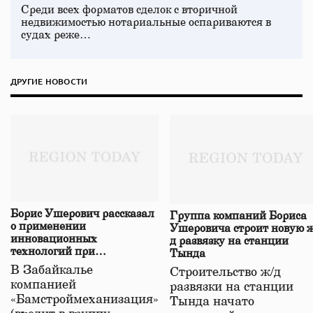
Среди всех форматов сделок с вторичной
недвижимостью нотариальные оспариваются в
судах реже…
ДРУГИЕ НОВОСТИ
Борис Ушерович рассказал
Группа компаний Бориса
о применении
Ушеровича строит новую ж
инновационных
д развязку на станции
технологий при
Тында
строительстве нового моста
В Забайкалье
Строительство ж/д
в Забайкалье
компанией
развязки на станции
«Бамстроймеханизация»
Тында начато