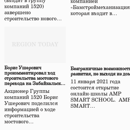
(входит в группу
компанией
компаний 1520)
«Бамстроймеханизация
завершено
которая входит в…
строительство нового…
Борис Ушерович
Безграничные возможност
прокомментировал ход
развития, не выходя из до
строительства мостового
11 января 2021 года
перехода на Забайкальской
состоится открытие
железной дороге
Акционер Группы
онлайн-школы АМР
компаний 1520 Борис
SMART SCHOOL. АМ
Ушерович поделился
SMART…
информацией о ходе
строительства
мостового…