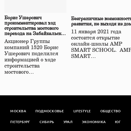
Борис Ушерович
Безграничные возможност
прокомментировал ход
развития, не выходя из до
строительства мостового
11 января 2021 года
перехода на Забайкальской
состоится открытие
железной дороге
Акционер Группы
онлайн-школы АМР
компаний 1520 Борис
SMART SCHOOL. АМ
Ушерович поделился
SMART…
информацией о ходе
строительства
мостового…
МОСКВА
ПОДМОСКОВЬЕ
LIFESTYLE
ОБЩЕСТВО
ПЕТЕРБУРГ
СИБИРЬ
УРАЛ
ЭКОНОМИКА
ЮГ