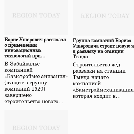
Борис Ушерович рассказал
Группа компаний Бориса
о применении
Ушеровича строит новую ж
инновационных
д развязку на станции
технологий при
Тында
строительстве нового моста
В Забайкалье
Строительство ж/д
в Забайкалье
компанией
развязки на станции
«Бамстроймеханизация»
Тында начато
(входит в группу
компанией
компаний 1520)
«Бамстроймеханизация
завершено
которая входит в…
строительство нового…