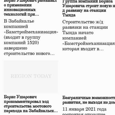
Борис Ушерович рассказал
Группа компаний Бориса
о применении
Ушеровича строит новую ж
инновационных
д развязку на станции
технологий при
Тында
строительстве нового моста
В Забайкалье
Строительство ж/д
в Забайкалье
компанией
развязки на станции
«Бамстроймеханизация»
Тында начато
(входит в группу
компанией
компаний 1520)
«Бамстроймеханизация
завершено
которая входит в…
строительство нового…
Борис Ушерович
Безграничные возможност
прокомментировал ход
развития, не выходя из до
строительства мостового
11 января 2021 года
перехода на Забайкальской
состоится открытие