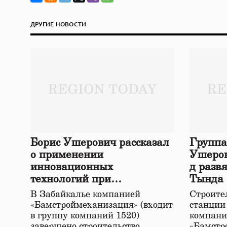
ДРУГИЕ НОВОСТИ
Борис Ушерович рассказал
Группа
о применении
Ушеров
инновационных
д разв
технологий при
Тында
строительстве нового моста
В Забайкалье компанией
Строител
в Забайкалье
«Бамстроймеханизация» (входит
станции
в группу компаний 1520)
компани
завершено строительство
«Бамстр