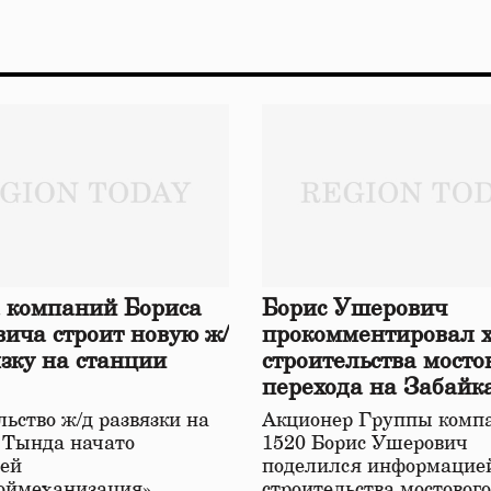
 компаний Бориса
Борис Ушерович
ича строит новую ж/
прокомментировал 
язку на станции
строительства мосто
перехода на Забайк
железной дороге
ьство ж/д развязки на
Акционер Группы комп
 Тында начато
1520 Борис Ушерович
ей
поделился информацией
оймеханизация»,
строительства мостовог