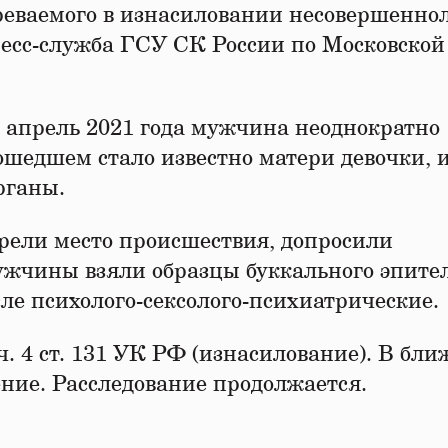
реваемого в изнасиловании несовершенно
ресс-служба ГСУ СК России по Московской
о апрель 2021 года мужчина неоднократно
ошедшем стало известно матери девочки, 
рганы.
рели место происшествия, допросили
ужчины взяли образцы буккального эпите
сле психолого-сексолого-психиатрические.
 ч. 4 ст. 131 УК РФ (изнасилование). В бл
ение. Расследование продолжается.