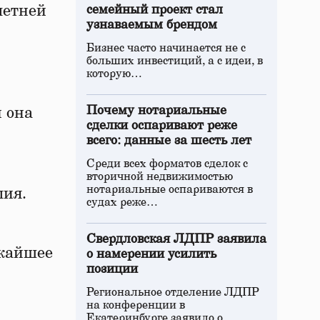
летней
семейный проект стал
узнаваемым брендом
Бизнес часто начинается не с
больших инвестиций, а с идеи, в
которую…
Почему нотариальные
и она
сделки оспаривают реже
всего: данные за шесть лет
Среди всех форматов сделок с
вторичной недвижимостью
нотариальные оспариваются в
лия.
судах реже…
Свердловская ЛДПР заявила
ижайшее
о намерении усилить
позиции
Региональное отделение ЛДПР
на конференции в
Екатеринбурге заявило о