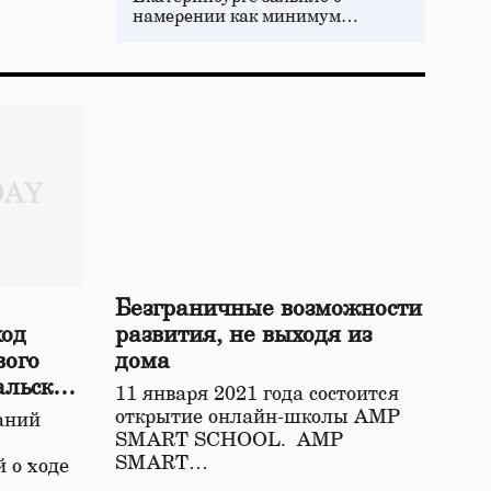
намерении как минимум…
Безграничные возможности
ход
развития, не выходя из
вого
дома
альской
11 января 2021 года состоится
открытие онлайн-школы АМР
аний
SMART SCHOOL. АМР
SMART…
 о ходе
о…