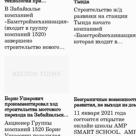
технологий при
Тында
строительстве нового моста
В Забайкалье
Строительство ж/д
в Забайкалье
компанией
развязки на станции
«Бамстроймеханизация»
Тында начато
(входит в группу
компанией
компаний 1520)
«Бамстроймеханизация
завершено
которая входит в…
строительство нового…
Борис Ушерович
Безграничные возможност
прокомментировал ход
развития, не выходя из до
строительства мостового
11 января 2021 года
перехода на Забайкальской
состоится открытие
железной дороге
Акционер Группы
онлайн-школы АМР
компаний 1520 Борис
SMART SCHOOL. АМ