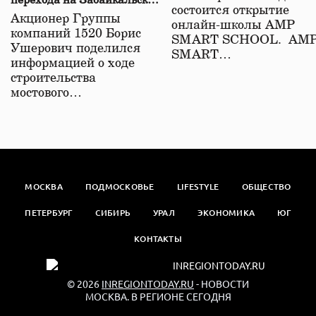
перехода на Забайкальской
состоится открытие
железной дороге
Акционер Группы
онлайн-школы АМР
компаний 1520 Борис
SMART SCHOOL. АМ
Ушерович поделился
SMART…
информацией о ходе
строительства
мостового…
МОСКВА
ПОДМОСКОВЬЕ
LIFESTYLE
ОБЩЕСТВО
ПЕТЕРБУРГ
СИБИРЬ
УРАЛ
ЭКОНОМИКА
ЮГ
КОНТАКТЫ
© 2026
INREGIONTODAY.RU
- НОВОСТИ
МОСКВА. В РЕГИОНЕ СЕГОДНЯ