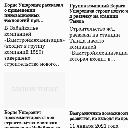
Борис Ушерович рассказал
Группа компаний Бориса
о применении
Ушеровича строит новую ж
инновационных
д развязку на станции
технологий при
Тында
строительстве нового моста
В Забайкалье
Строительство ж/д
в Забайкалье
компанией
развязки на станции
«Бамстроймеханизация»
Тында начато
(входит в группу
компанией
компаний 1520)
«Бамстроймеханизация
завершено
которая входит в…
строительство нового…
Борис Ушерович
Безграничные возможност
прокомментировал ход
развития, не выходя из до
строительства мостового
11 января 2021 года