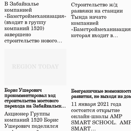
строительстве нового моста
В Забайкалье
Строительство ж/д
в Забайкалье
компанией
развязки на станции
«Бамстроймеханизация»
Тында начато
(входит в группу
компанией
компаний 1520)
«Бамстроймеханизация
завершено
которая входит в…
строительство нового…
Борис Ушерович
Безграничные возможност
прокомментировал ход
развития, не выходя из до
строительства мостового
11 января 2021 года
перехода на Забайкальской
состоится открытие
железной дороге
Акционер Группы
онлайн-школы АМР
компаний 1520 Борис
SMART SCHOOL. АМ
Ушерович поделился
SMART…