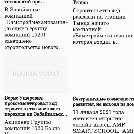
технологий при
Тында
строительстве нового моста
В Забайкалье
Строительство ж/д
в Забайкалье
компанией
развязки на станции
«Бамстроймеханизация»
Тында начато
(входит в группу
компанией
компаний 1520)
«Бамстроймеханизация
завершено
которая входит в…
строительство нового…
Борис Ушерович
Безграничные возможност
прокомментировал ход
развития, не выходя из до
строительства мостового
11 января 2021 года
перехода на Забайкальской
состоится открытие
железной дороге
Акционер Группы
онлайн-школы АМР
компаний 1520 Борис
SMART SCHOOL. АМ