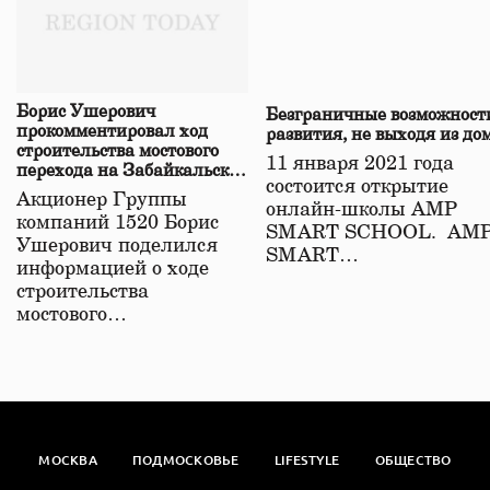
Борис Ушерович
Безграничные возможност
прокомментировал ход
развития, не выходя из до
строительства мостового
11 января 2021 года
перехода на Забайкальской
состоится открытие
железной дороге
Акционер Группы
онлайн-школы АМР
компаний 1520 Борис
SMART SCHOOL. АМ
Ушерович поделился
SMART…
информацией о ходе
строительства
мостового…
МОСКВА
ПОДМОСКОВЬЕ
LIFESTYLE
ОБЩЕСТВО