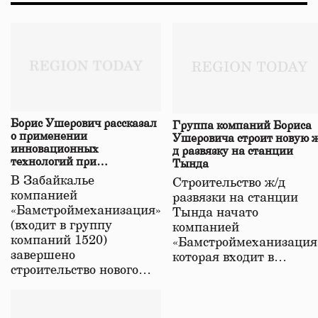
Борис Ушерович рассказал
Группа компаний Бориса
о применении
Ушеровича строит новую ж
инновационных
д развязку на станции
технологий при
Тында
строительстве нового моста
В Забайкалье
Строительство ж/д
в Забайкалье
компанией
развязки на станции
«Бамстроймеханизация»
Тында начато
(входит в группу
компанией
компаний 1520)
«Бамстроймеханизация
завершено
которая входит в…
строительство нового…