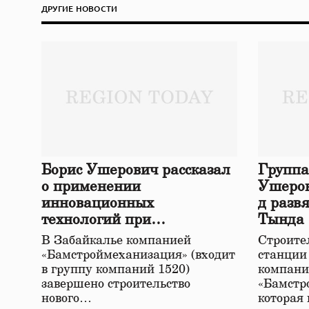
ДРУГИЕ НОВОСТИ
Борис Ушерович рассказал
Группа
о применении
Ушеров
инновационных
д разв
технологий при
Тында
строительстве нового моста
В Забайкалье компанией
Строител
в Забайкалье
«Бамстроймеханизация» (входит
станции
в группу компаний 1520)
компани
завершено строительство
«Бамстр
нового…
которая