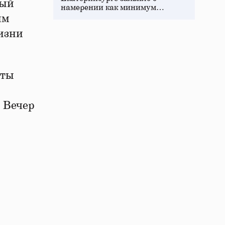
ный
намерении как минимум…
им
жизни
нты
 Вечер