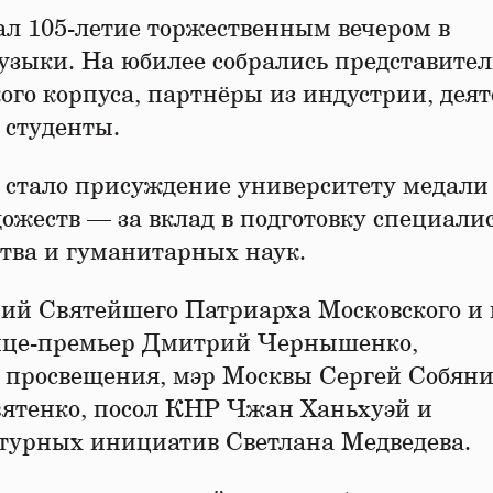
ал 105-летие торжественным вечером в
зыки. На юбилее собрались представите
ого корпуса, партнёры из индустрии, дея
 студенты.
 стало присуждение университету медали
жеств — за вклад в подготовку специалис
ства и гуманитарных наук.
ий Святейшего Патриарха Московского и 
вице-премьер Дмитрий Чернышенко,
 просвещения, мэр Москвы Сергей Собяни
ятенко, посол КНР Чжан Ханьхуэй и
ьтурных инициатив Светлана Медведева.