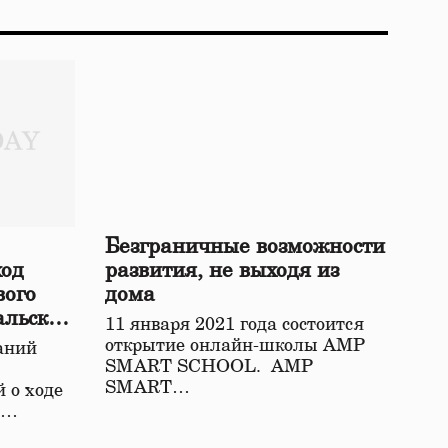
Безграничные возможности
ход
развития, не выходя из
вого
дома
альской
11 января 2021 года состоится
открытие онлайн-школы АМР
аний
SMART SCHOOL. АМР
SMART…
 о ходе
о…