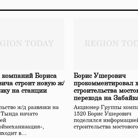
 компаний Бориса
Борис Ушерович
ича строит новую ж/
прокомментировал 
язку на станции
строительства мосто
перехода на Забайк
железной дороге
ьство ж/д развязки на
Акционер Группы комп
 Тында начато
1520 Борис Ушерович
ей
поделился информацией
оймеханизация»,
строительства мостовог
 входит в…