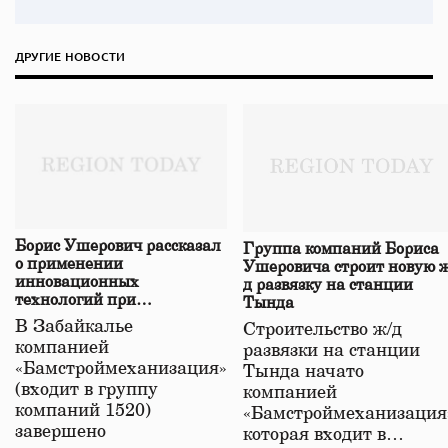
ДРУГИЕ НОВОСТИ
Борис Ушерович рассказал
Группа компаний Бориса
о применении
Ушеровича строит новую ж
инновационных
д развязку на станции
технологий при
Тында
строительстве нового моста
В Забайкалье
Строительство ж/д
в Забайкалье
компанией
развязки на станции
«Бамстроймеханизация»
Тында начато
(входит в группу
компанией
компаний 1520)
«Бамстроймеханизация
завершено
которая входит в…