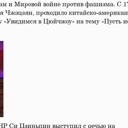
м и Мировой войне против фашизма. С 17
я Чжэцзян, проходило китайско-американ
 «Увидимся в Цюйчжоу» на тему «Пусть и
КНР Си Цзиньпин выступил с речью на