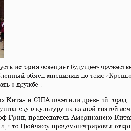
Пусть история освещает будущее» дружест
бленный обмен мнениями по теме «Крепк
ать о дружбе».
из Китая и США посетили древний город
уцианскую культуру на южной святой зем
ф Грин, председатель Американско-Кита
ал, что Цюйчжоу продемонстрировал откр