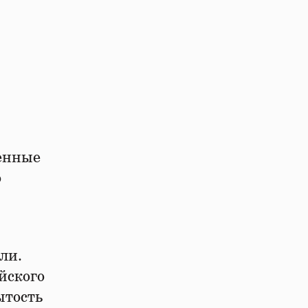
венные
о
ли.
йского
ытость