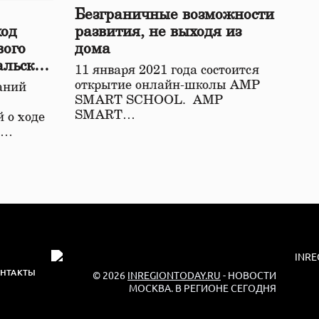
Безграничные возможности
ход
развития, не выходя из
вого
дома
альской
11 января 2021 года состоится
открытие онлайн-школы АМР
аний
SMART SCHOOL. АМР
SMART…
 о ходе
о…
НТАКТЫ
© 2026
INREGIONTODAY.RU
- НОВОСТИ
МОСКВА. В РЕГИОНЕ СЕГОДНЯ