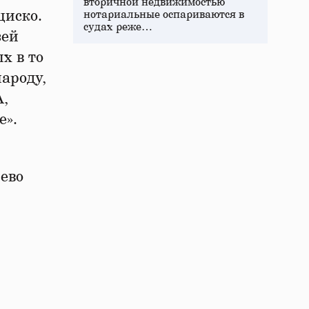
вторичной недвижимостью
циско.
нотариальные оспариваются в
судах реже…
зей
х в то
народу,
А,
е».
ево