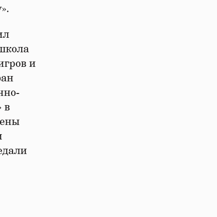
».
ил
школа
игров и
фан
нно-
 в
лены
и
едали