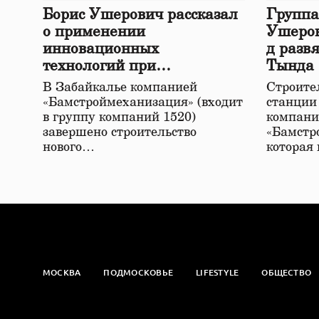
Борис Ушерович рассказал
Группа
о применении
Ушеров
инновационных
д разв
технологий при
Тында
строительстве нового моста
В Забайкалье компанией
Строител
в Забайкалье
«Бамстроймеханизация» (входит
станции
в группу компаний 1520)
компани
завершено строительство
«Бамстр
нового…
которая
МОСКВА
ПОДМОСКОВЬЕ
LIFESTYLE
ОБЩЕСТВО