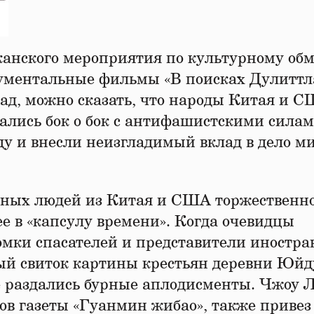
канского мероприятия по культурному обм
ументальные фильмы «В поисках Дулиттл
ад, можно сказать, что народы Китая и С
жались бок о бок с антифашистскими силам
ду и внесли неизгладимый вклад в дело м
нных людей из Китая и США торжественн
е в «капсулу времени». Когда очевидцы
омки спасателей и представители иностр
ый свиток картины крестьян деревни Юйд
е раздались бурные аплодисменты. Чжоу Л
в газеты «Гуанмин жибао», также привез