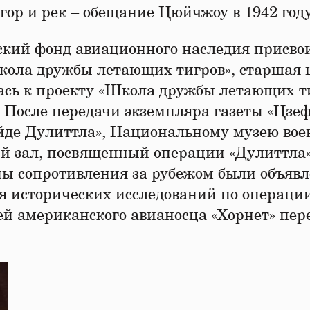
ор и рек – обещание Цюйчжоу в 1942 году
ский фонд авиационного наследия присво
ола дружбы летающих тигров», старшая 
сь к проекту «Школа дружбы летающих т
 После передачи экземпляра газеты «Цзе
ейде Дулиттла», Национальному музею вое
 зал, посвященный операции «Дулиттла»
ы сопротивления за рубежом были объяв
я исторических исследований по операци
ей американского авианосца «Хорнет» пер