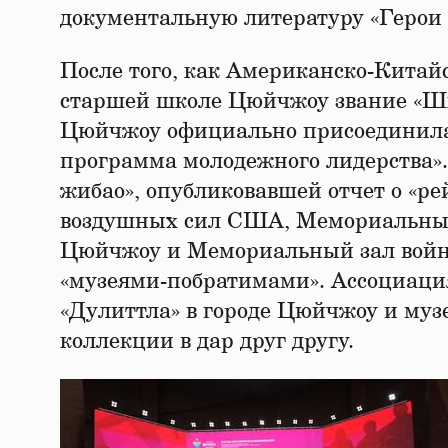
документальную литературу «Герои г
После того, как Американско-Китай
старшей школе Цюйчжоу звание «Шк
Цюйчжоу официально присоединила
программа молодежного лидерства».
жибао», опубликовавшей отчет о «р
воздушных сил США, Мемориальный
Цюйчжоу и Мемориальный зал войн
«музеями-побратимами». Ассоциаци
«Дулиттла» в городе Цюйчжоу и муз
коллекции в дар друг другу.