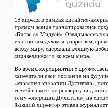
18 апреля в рамках китайско-амери
прямом эфире транслировались док
«Битва за Мидуэй». Оглядываясь наз
их стойким духом и упорством, сра
всему миру, одержали великую побе
справедливости во всем мире.
Во время мероприятия 8 дружестве
запечатали свои послания на будуще
«спасения операции Дулиттла», пот
гостей совместно развернули длинн
тему «операции Дулиттла», на сцен
бывший директор отдела журналисто