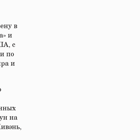
ену в
а» и
ША, с
и по
ира и
о
анных
ун на
ивэнь,