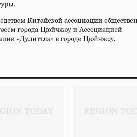
туры.
водством Китайской ассоциации обществе
узеем города Цюйчжоу и Ассоциацией
ации «Дулиттла» в городе Цюйчжоу.