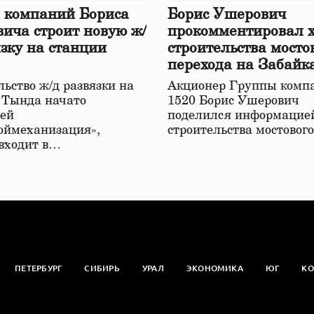
 компаний Бориса
Борис Ушерович
ича строит новую ж/
прокомментировал 
язку на станции
строительства мосто
перехода на Забайк
железной дороге
ьство ж/д развязки на
Акционер Группы комп
 Тында начато
1520 Борис Ушерович
ей
поделился информацией
оймеханизация»,
строительства мостовог
 входит в…
ПЕТЕРБУРГ
СИБИРЬ
УРАЛ
ЭКОНОМИКА
ЮГ
КО