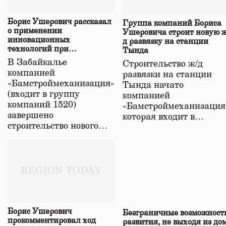
Борис Ушерович рассказал
Группа компаний Бориса
о применении
Ушеровича строит новую ж
инновационных
д развязку на станции
технологий при
Тында
строительстве нового моста
В Забайкалье
Строительство ж/д
в Забайкалье
компанией
развязки на станции
«Бамстроймеханизация»
Тында начато
(входит в группу
компанией
компаний 1520)
«Бамстроймеханизация
завершено
которая входит в…
строительство нового…
Борис Ушерович
Безграничные возможност
прокомментировал ход
развития, не выходя из до