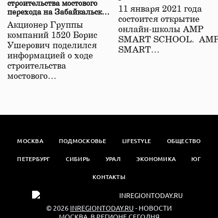
строительства мостового
11 января 2021 года
перехода на Забайкальской
состоится открытие
железной дороге
Акционер Группы
онлайн-школы АМР
компаний 1520 Борис
SMART SCHOOL. АМ
Ушерович поделился
SMART…
информацией о ходе
строительства
мостового…
МОСКВА
ПОДМОСКОВЬЕ
LIFESTYLE
ОБЩЕСТВО
ПЕТЕРБУРГ
СИБИРЬ
УРАЛ
ЭКОНОМИКА
ЮГ
КОНТАКТЫ
© 2026
INREGIONTODAY.RU
- НОВОСТИ
МОСКВА. В РЕГИОНЕ СЕГОДНЯ