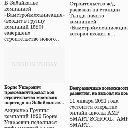
строительстве нового моста
В Забайкалье
Строительство ж/д
в Забайкалье
компанией
развязки на станции
«Бамстроймеханизация»
Тында начато
(входит в группу
компанией
компаний 1520)
«Бамстроймеханизация
завершено
которая входит в…
строительство нового…
Борис Ушерович
Безграничные возможност
прокомментировал ход
развития, не выходя из до
строительства мостового
11 января 2021 года
перехода на Забайкальской
состоится открытие
железной дороге
Акционер Группы
онлайн-школы АМР
компаний 1520 Борис
SMART SCHOOL. АМ
Ушерович поделился
SMART…