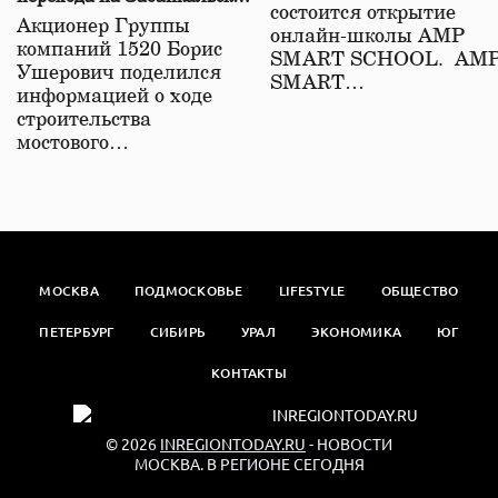
состоится открытие
железной дороге
Акционер Группы
онлайн-школы АМР
компаний 1520 Борис
SMART SCHOOL. АМ
Ушерович поделился
SMART…
информацией о ходе
строительства
мостового…
МОСКВА
ПОДМОСКОВЬЕ
LIFESTYLE
ОБЩЕСТВО
ПЕТЕРБУРГ
СИБИРЬ
УРАЛ
ЭКОНОМИКА
ЮГ
КОНТАКТЫ
© 2026
INREGIONTODAY.RU
- НОВОСТИ
МОСКВА. В РЕГИОНЕ СЕГОДНЯ