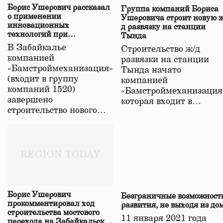
Борис Ушерович рассказал
Группа компаний Бориса
о применении
Ушеровича строит новую ж
инновационных
д развязку на станции
технологий при
Тында
строительстве нового моста
В Забайкалье
Строительство ж/д
в Забайкалье
компанией
развязки на станции
«Бамстроймеханизация»
Тында начато
(входит в группу
компанией
компаний 1520)
«Бамстроймеханизация
завершено
которая входит в…
строительство нового…
Борис Ушерович
Безграничные возможност
прокомментировал ход
развития, не выходя из до
строительства мостового
11 января 2021 года
перехода на Забайкальской