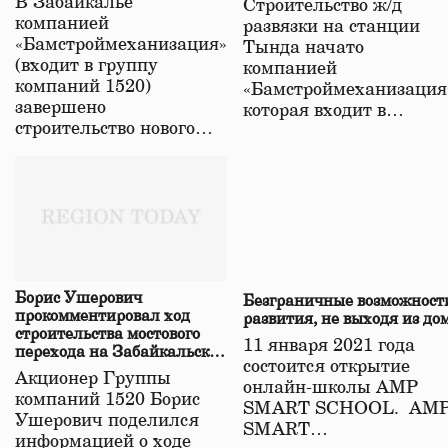
В Забайкалье
Строительство ж/д
в Забайкалье
компанией
развязки на станции
«Бамстроймеханизация»
Тында начато
(входит в группу
компанией
компаний 1520)
«Бамстроймеханизация
завершено
которая входит в…
строительство нового…
Борис Ушерович
Безграничные возможност
прокомментировал ход
развития, не выходя из до
строительства мостового
11 января 2021 года
перехода на Забайкальской
состоится открытие
железной дороге
Акционер Группы
онлайн-школы АМР
компаний 1520 Борис
SMART SCHOOL. АМ
Ушерович поделился
SMART…
информацией о ходе