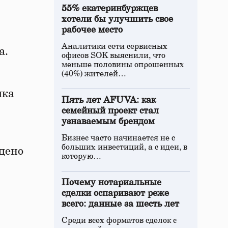
55% екатеринбуржцев
хотели бы улучшить свое
.
рабочее место
Аналитики сети сервисных
а.
офисов SOK выяснили, что
меньше половины опрошенных
(40%) жителей…
шка
Пять лет AFUVA: как
семейный проект стал
узнаваемым брендом
Бизнес часто начинается не с
больших инвестиций, а с идеи, в
дено
которую…
Почему нотариальные
сделки оспаривают реже
всего: данные за шесть лет
Среди всех форматов сделок с