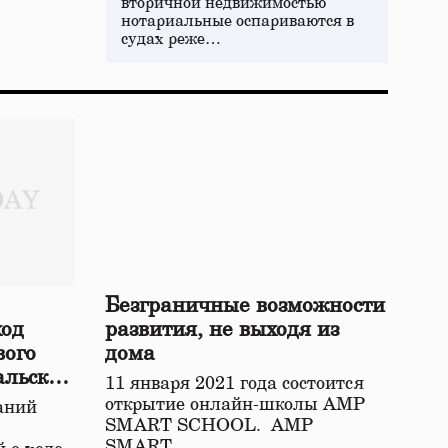
вторичной недвижимостью
нотариальные оспариваются в
судах реже…
Безграничные возможности
ход
развития, не выходя из
вого
дома
альской
11 января 2021 года состоится
открытие онлайн-школы АМР
аний
SMART SCHOOL. АМР
SMART…