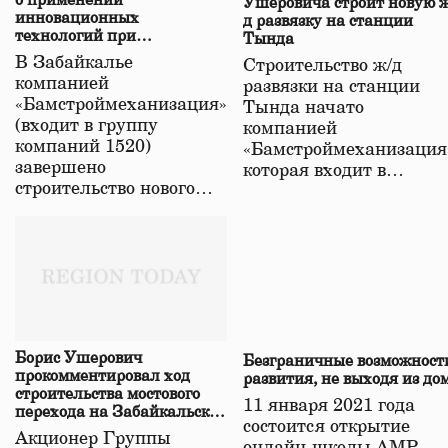
о применении
Ушеровича строит новую ж
инновационных
д развязку на станции
технологий при
Тында
строительстве нового моста
В Забайкалье
Строительство ж/д
в Забайкалье
компанией
развязки на станции
«Бамстроймеханизация»
Тында начато
(входит в группу
компанией
компаний 1520)
«Бамстроймеханизация
завершено
которая входит в…
строительство нового…
Борис Ушерович
Безграничные возможност
прокомментировал ход
развития, не выходя из до
строительства мостового
11 января 2021 года
перехода на Забайкальской
состоится открытие
железной дороге
Акционер Группы