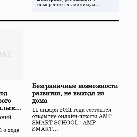
намерении как минимум…
Безграничные возможности
ход
развития, не выходя из
вого
дома
альской
11 января 2021 года состоится
открытие онлайн-школы АМР
аний
SMART SCHOOL. АМР
SMART…
 о ходе
о…