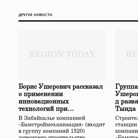
ДРУГИЕ НОВОСТИ
Борис Ушерович рассказал
Группа
о применении
Ушеров
инновационных
д разв
технологий при
Тында
строительстве нового моста
В Забайкалье компанией
Строител
в Забайкалье
«Бамстроймеханизация» (входит
станции
в группу компаний 1520)
компани
завершено строительство
«Бамстр