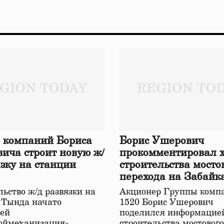
 компаний Бориса
Борис Ушерович
ича строит новую ж/
прокомментировал 
язку на станции
строительства мосто
перехода на Забайк
железной дороге
ьство ж/д развязки на
Акционер Группы комп
 Тында начато
1520 Борис Ушерович
ей
поделился информацией
оймеханизация»,
строительства мостовог