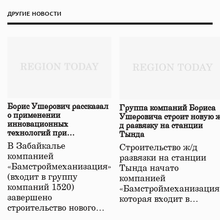
ДРУГИЕ НОВОСТИ
Борис Ушерович рассказал
Группа компаний Бориса
о применении
Ушеровича строит новую ж
инновационных
д развязку на станции
технологий при
Тында
строительстве нового моста
В Забайкалье
Строительство ж/д
в Забайкалье
компанией
развязки на станции
«Бамстроймеханизация»
Тында начато
(входит в группу
компанией
компаний 1520)
«Бамстроймеханизация
завершено
которая входит в…
строительство нового…