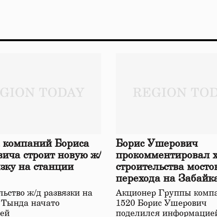
 компаний Бориса
Борис Ушерович
ича строит новую ж/
прокомментировал 
язку на станции
строительства мосто
перехода на Забайк
железной дороге
ьство ж/д развязки на
Акционер Группы комп
 Тында начато
1520 Борис Ушерович
ей
поделился информацией