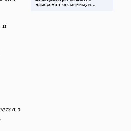
намерении как минимум…
 и
и
ается в
.