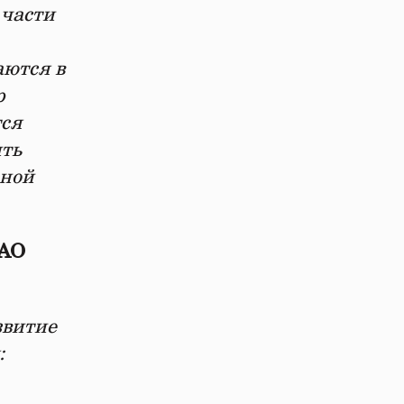
 части
аются в
р
тся
ить
ьной
 АО
звитие
: