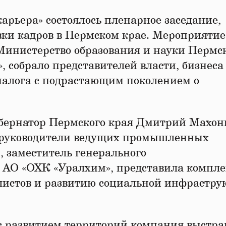
арьера» состоялось пленарное заседание,
ки кадров в Пермском крае. Мероприятие
Министерство образования и науки Пермс
, собрало представителей власти, бизнеса
иалога c подрастающим поколением о
бернатор Пермского края Дмитрий Махон
е руководители ведущих промышленных
, заместитель генерального
у АО «ОХК «Уралхим», представила компл
листов и развитию социальной инфрастру
с развитием территорий компания выстра