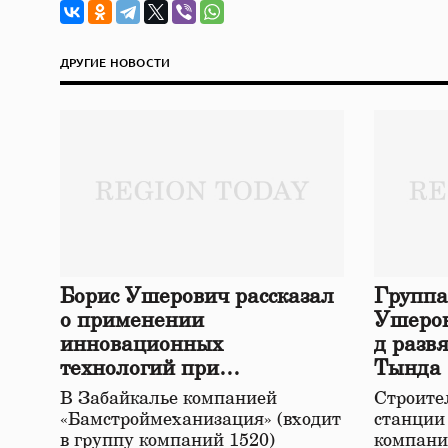
ДРУГИЕ НОВОСТИ
Борис Ушерович рассказал
Группа
о применении
Ушеров
инновационных
д разв
технологий при
Тында
строительстве нового моста
В Забайкалье компанией
Строител
в Забайкалье
«Бамстроймеханизация» (входит
станции
в группу компаний 1520)
компани