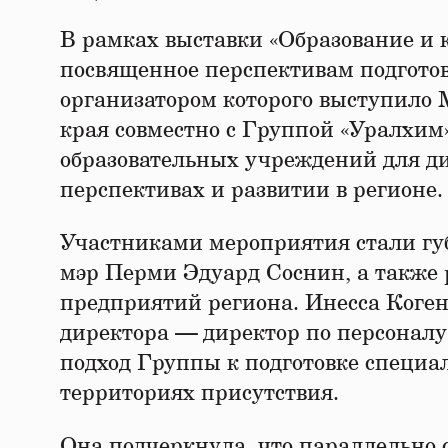
В рамках выставки «Образование и к
посвященное перспективам подготов
организатором которого выступило 
края совместно с Группой «Уралхим»
образовательных учреждений для д
перспективах и развитии в регионе.
Участниками мероприятия стали гу
мэр Перми Эдуард Соснин, а такж
предприятий региона. Инесса Коген
директора
—
директор по персонал
подход Группы к подготовке специа
территориях присутствия.
Она подчеркнула, что параллельно 