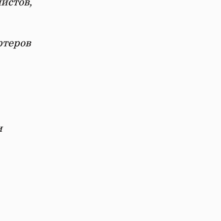
истов,
ртеров
и