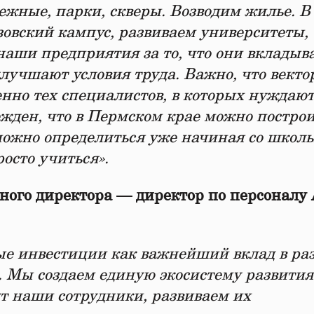
ежные, парки, скверы. Возводим жилье. В
зовский кампус, развиваем университеты,
аши предприятия за то, что они вкладыв
улучшают условия труда. Важно, что векто
енно тех специалистов, в которых нуждаю
ден, что в Пермском крае можно постро
можно определиться уже начиная со школ
осто учиться».
ьного директора — директор по персоналу
ые инвестиции как важнейший вклад в ра
ь. Мы создаем единую экосистему развития
ут наши сотрудники, развиваем их