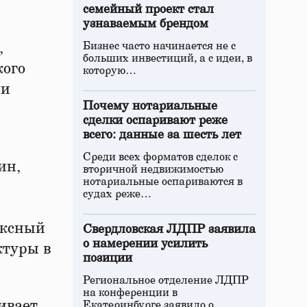
семейный проект стал
узнаваемым брендом
,
Бизнес часто начинается не с
больших инвестиций, а с идеи, в
кого
которую…
 и
Почему нотариальные
сделки оспаривают реже
всего: данные за шесть лет
Среди всех форматов сделок с
ин,
вторичной недвижимостью
нотариальные оспариваются в
судах реже…
ексный
Свердловская ЛДПР заявила
о намерении усилить
ктуры в
позиции
Региональное отделение ЛДПР
на конференции в
ивает
Екатеринбурге заявило о