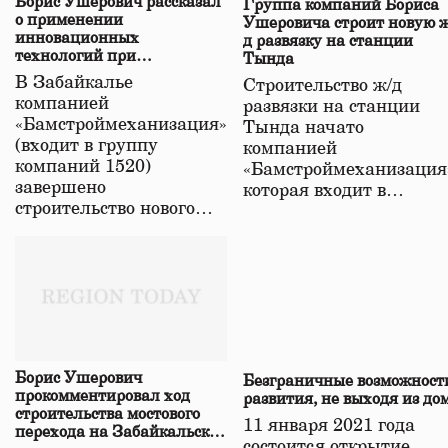
Борис Ушерович рассказал
Группа компаний Бориса
о применении
Ушеровича строит новую ж
инновационных
д развязку на станции
технологий при
Тында
строительстве нового моста
В Забайкалье
Строительство ж/д
в Забайкалье
компанией
развязки на станции
«Бамстроймеханизация»
Тында начато
(входит в группу
компанией
компаний 1520)
«Бамстроймеханизация
завершено
которая входит в…
строительство нового…
Борис Ушерович
Безграничные возможност
прокомментировал ход
развития, не выходя из до
строительства мостового
11 января 2021 года
перехода на Забайкальской
состоится открытие