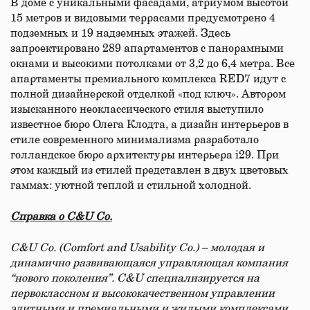
В доме с уникальными фасадами, атриумом высотой
15 метров и видовыми террасами предусмотрено 4
подземных и 19 надземных этажей. Здесь
запроектировано 289 апартаментов с панорамными
окнами и высокими потолками от 3,2 до 6,4 метра. Все
апартаменты премиального комплекса RED7 идут с
полной дизайнерской отделкой «под ключ». Автором
изысканного неоклассического стиля выступило
известное бюро Олега Клодта, а дизайн интерьеров в
стиле современного минимализма разработало
голландское бюро архитектуры интерьера i29. При
этом каждый из стилей представлен в двух цветовых
гаммах: уютной теплой и стильной холодной.
Справка о C&U
Co
.
C&U Co. (Comfort and Usability Co.) – молодая и
динамично развивающаяся управляющая компания
“нового поколения”. C&U специализируется на
первоклассном и высококачественном управлении
элитными и премиальными и жилыми комплексами