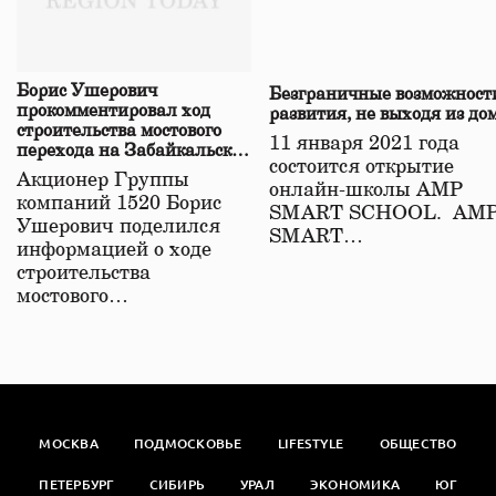
Борис Ушерович
Безграничные возможност
прокомментировал ход
развития, не выходя из до
строительства мостового
11 января 2021 года
перехода на Забайкальской
состоится открытие
железной дороге
Акционер Группы
онлайн-школы АМР
компаний 1520 Борис
SMART SCHOOL. АМ
Ушерович поделился
SMART…
информацией о ходе
строительства
мостового…
МОСКВА
ПОДМОСКОВЬЕ
LIFESTYLE
ОБЩЕСТВО
ПЕТЕРБУРГ
СИБИРЬ
УРАЛ
ЭКОНОМИКА
ЮГ