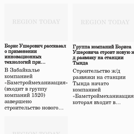
Борис Ушерович рассказал
Группа компаний Бориса
о применении
Ушеровича строит новую ж
инновационных
д развязку на станции
технологий при
Тында
строительстве нового моста
В Забайкалье
Строительство ж/д
в Забайкалье
компанией
развязки на станции
«Бамстроймеханизация»
Тында начато
(входит в группу
компанией
компаний 1520)
«Бамстроймеханизация
завершено
которая входит в…
строительство нового…