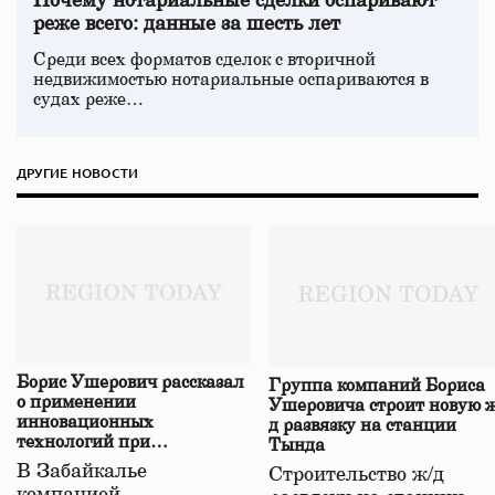
Почему нотариальные сделки оспаривают
реже всего: данные за шесть лет
Среди всех форматов сделок с вторичной
недвижимостью нотариальные оспариваются в
судах реже…
ДРУГИЕ НОВОСТИ
Борис Ушерович рассказал
Группа компаний Бориса
о применении
Ушеровича строит новую ж
инновационных
д развязку на станции
технологий при
Тында
строительстве нового моста
В Забайкалье
Строительство ж/д
в Забайкалье