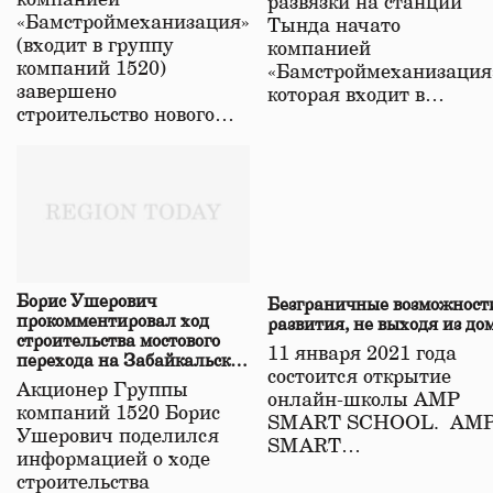
компанией
развязки на станции
«Бамстроймеханизация»
Тында начато
(входит в группу
компанией
компаний 1520)
«Бамстроймеханизация
завершено
которая входит в…
строительство нового…
Борис Ушерович
Безграничные возможност
прокомментировал ход
развития, не выходя из до
строительства мостового
11 января 2021 года
перехода на Забайкальской
состоится открытие
железной дороге
Акционер Группы
онлайн-школы АМР
компаний 1520 Борис
SMART SCHOOL. АМ
Ушерович поделился
SMART…
информацией о ходе
строительства