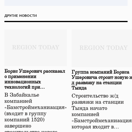
ДРУГИЕ НОВОСТИ
Борис Ушерович рассказал
Группа компаний Бориса
о применении
Ушеровича строит новую ж
инновационных
д развязку на станции
технологий при
Тында
строительстве нового моста
В Забайкалье
Строительство ж/д
в Забайкалье
компанией
развязки на станции
«Бамстроймеханизация»
Тында начато
(входит в группу
компанией
компаний 1520)
«Бамстроймеханизация
завершено
которая входит в…