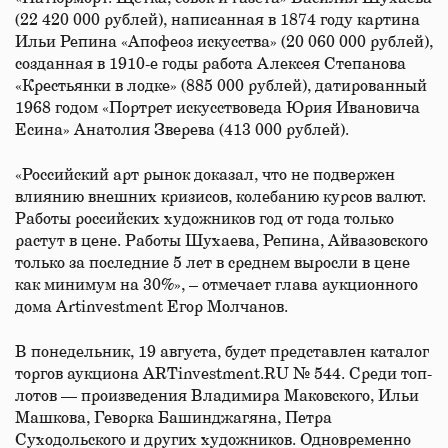
(22 420 000 рублей), написанная в 1874 году картина
Ильи Репина «Апофеоз искусства» (20 060 000 рублей),
созданная в 1910-е годы работа Алексея Степанова
«Крестьянки в лодке» (885 000 рублей), датированный
1968 годом «Портрет искусствоведа Юрия Ивановича
Есина» Анатолия Зверева (413 000 рублей).
«Российский арт рынок доказал, что не подвержен
влиянию внешних кризисов, колебанию курсов валют.
Работы российских художников год от года только
растут в цене. Работы Шухаева, Репина, Айвазовского
только за последние 5 лет в среднем выросли в цене
как минимум на 30%», – отмечает глава аукционного
дома Artinvestment Егор Молчанов.
В понедельник, 19 августа, будет представлен каталог
торгов аукциона ARTinvestment.RU № 544. Среди топ-
лотов — произведения Владимира Маковского, Ильи
Машкова, Геворка Башинджагяна, Петра
Суходольского и других художников. Одновременно