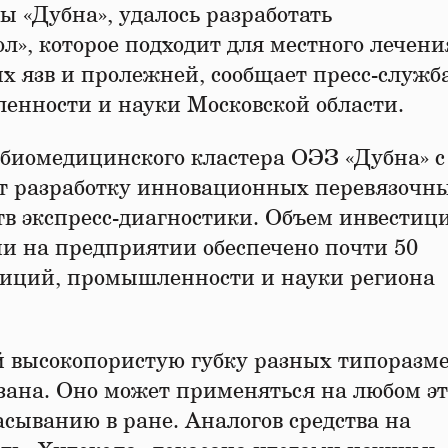
ы «Дубна», удалось разработать
л», которое подходит для местного лечени
х язв и пролежней, сообщает пресс-служб
енности и науки Московской области.
 биомедицинского кластера ОЭЗ «Дубна» с
ет разработку инновационных перевязочн
ств экспресс-диагностики. Объем инвестиц
и на предприятии обеспечено почти 50
тиций, промышленности и науки региона
ой высокопористую губку разных типоразм
озана. Оно может применяться на любом э
сасыванию в ране. Аналогов средства на