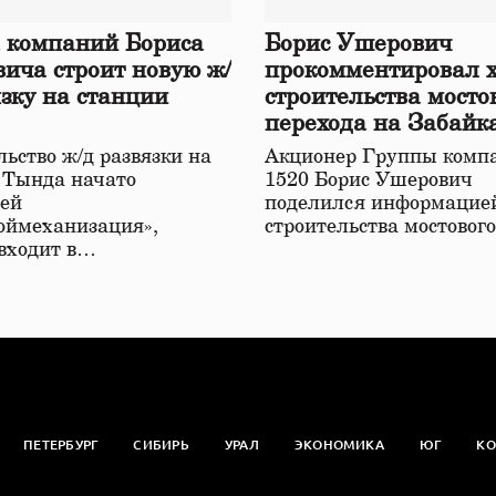
 компаний Бориса
Борис Ушерович
ича строит новую ж/
прокомментировал 
язку на станции
строительства мосто
перехода на Забайк
железной дороге
ьство ж/д развязки на
Акционер Группы комп
 Тында начато
1520 Борис Ушерович
ей
поделился информацией
оймеханизация»,
строительства мостовог
 входит в…
ПЕТЕРБУРГ
СИБИРЬ
УРАЛ
ЭКОНОМИКА
ЮГ
КО