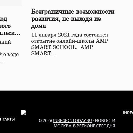
Безграничные возможности
ход
развития, не выходя из
вого
дома
альской
11 января 2021 года состоится
открытие онлайн-школы АМР
аний
SMART SCHOOL. АМР
SMART…
 о ходе
о…
НТАКТЫ
© 2026
INREGIONTODAY.RU
- НОВОСТИ
МОСКВА. В РЕГИОНЕ СЕГОДНЯ