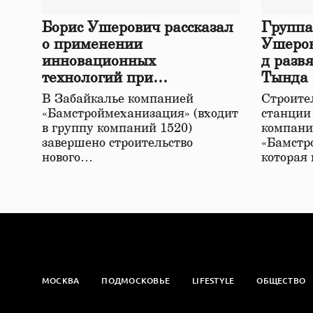
Борис Ушерович рассказал
Группа
о применении
Ушеров
инновационных
д разв
технологий при
Тында
строительстве нового моста
В Забайкалье компанией
Строител
в Забайкалье
«Бамстроймеханизация» (входит
станции
в группу компаний 1520)
компани
завершено строительство
«Бамстр
нового…
которая
МОСКВА
ПОДМОСКОВЬЕ
LIFESTYLE
ОБЩЕСТВО