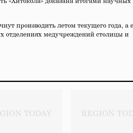
ть «Хитокола» доказана итогами научных
чнут производить летом текущего года, а 
их отделениях медучреждений столицы и