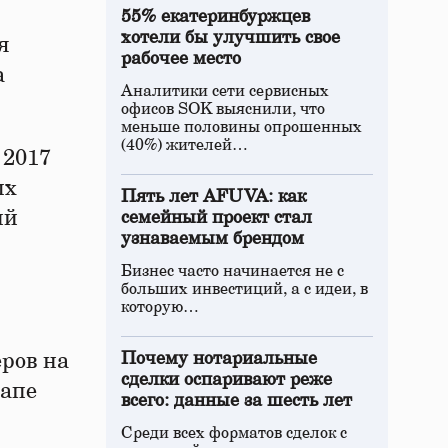
55% екатеринбуржцев
хотели бы улучшить свое
я
рабочее место
а
Аналитики сети сервисных
офисов SOK выяснили, что
меньше половины опрошенных
(40%) жителей…
 2017
ых
Пять лет AFUVA: как
ий
семейный проект стал
узнаваемым брендом
Бизнес часто начинается не с
больших инвестиций, а с идеи, в
которую…
еров на
Почему нотариальные
сделки оспаривают реже
тапе
всего: данные за шесть лет
Среди всех форматов сделок с