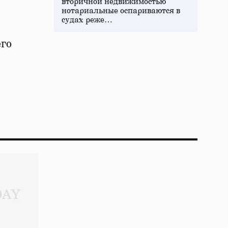
вторичной недвижимостью
нотариальные оспариваются в
судах реже…
его