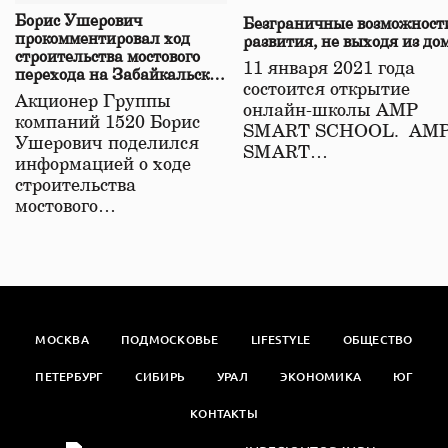
Борис Ушерович
Безграничные возможност
прокомментировал ход
развития, не выходя из до
строительства мостового
11 января 2021 года
перехода на Забайкальской
состоится открытие
железной дороге
Акционер Группы
онлайн-школы АМР
компаний 1520 Борис
SMART SCHOOL. АМ
Ушерович поделился
SMART…
информацией о ходе
строительства
мостового…
МОСКВА
ПОДМОСКОВЬЕ
LIFESTYLE
ОБЩЕСТВО
ПЕТЕРБУРГ
СИБИРЬ
УРАЛ
ЭКОНОМИКА
ЮГ
КОНТАКТЫ