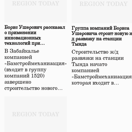
Борис Ушерович рассказал
Группа компаний Бориса
о применении
Ушеровича строит новую ж
инновационных
д развязку на станции
технологий при
Тында
строительстве нового моста
В Забайкалье
Строительство ж/д
в Забайкалье
компанией
развязки на станции
«Бамстроймеханизация»
Тында начато
(входит в группу
компанией
компаний 1520)
«Бамстроймеханизация
завершено
которая входит в…
строительство нового…