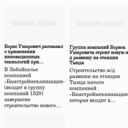
Борис Ушерович рассказал
Группа компаний Бориса
о применении
Ушеровича строит новую ж
инновационных
д развязку на станции
технологий при
Тында
строительстве нового моста
В Забайкалье
Строительство ж/д
в Забайкалье
компанией
развязки на станции
«Бамстроймеханизация»
Тында начато
(входит в группу
компанией
компаний 1520)
«Бамстроймеханизация
завершено
которая входит в…
строительство нового…