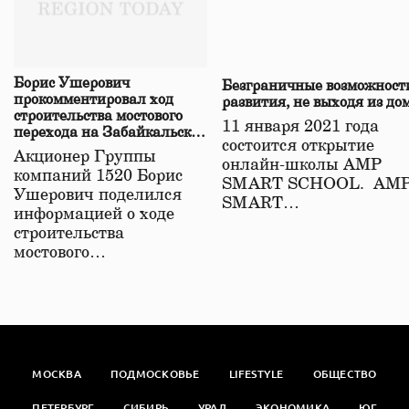
Борис Ушерович
Безграничные возможност
прокомментировал ход
развития, не выходя из до
строительства мостового
11 января 2021 года
перехода на Забайкальской
состоится открытие
железной дороге
Акционер Группы
онлайн-школы АМР
компаний 1520 Борис
SMART SCHOOL. АМ
Ушерович поделился
SMART…
информацией о ходе
строительства
мостового…
МОСКВА
ПОДМОСКОВЬЕ
LIFESTYLE
ОБЩЕСТВО
ПЕТЕРБУРГ
СИБИРЬ
УРАЛ
ЭКОНОМИКА
ЮГ