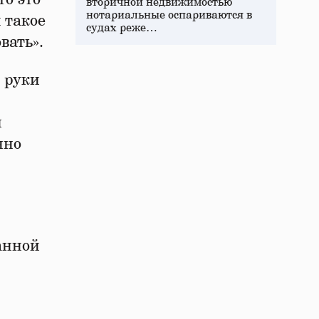
вторичной недвижимостью
нотариальные оспариваются в
 такое
судах реже…
вать».
и руки
й
нно
анной