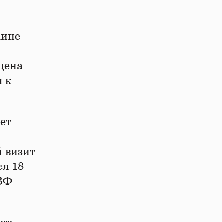
аине
 цена
я к
ает
й визит
ся 18
МВФ