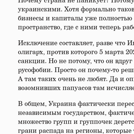
Почему страна не паникует? Потому
украинскими. Хотя формально таков
бизнесы и капиталы уже полностью 
пространство, где с ними теперь ра
Исключение составляет, разве что 
олигарх, против которого 5 марта 
санкции. Но не потому, что он вдру
русофобии. Просто он почему-то реш
А там таких очень не любят. Да и о
возомнивших папуасов там исчисляе
В общем, Украина фактически перес
независимым государством, фактиче
множество групп и группочек деретс
грани распада на регионы, которые