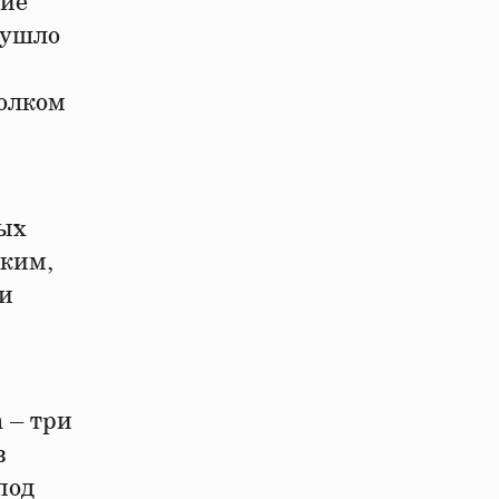
ние
 ушло
толком
рых
ским,
ми
а – три
в
под