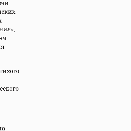
ечи
нских
х
ния»,
ием
ия
тихого
еского
на