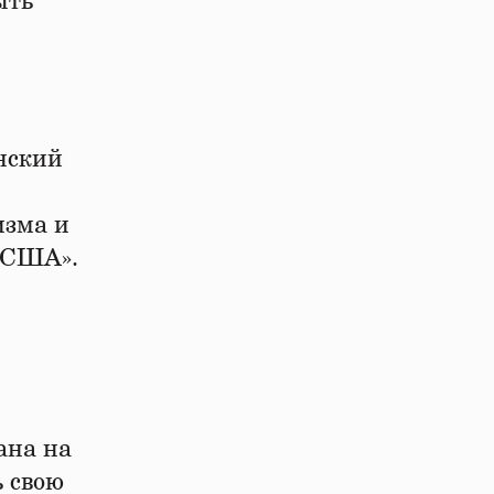
ыть
нский
изма и
е США».
ана на
 свою