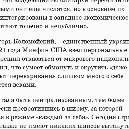
 что владеющие ею олигархи перестали б
ыми они еще числятся, но в основном их
интегрированы в западное экономическое
ботают точечно и непублично.
Игорь Коломойский, – единственный украи
2021 года Минфин США ввел персональные
г решил отказаться от махрового национал
ил, что сумеет обмануть и окрутить «даж
пыт переваривания слишком много о себе
тся веками.
тала быть централизованным, тем более
ски превратившись в ширму, за которой
я в режиме «каждый за себя». Сегодня стр
 также не имеют никаких шансов вытянуть