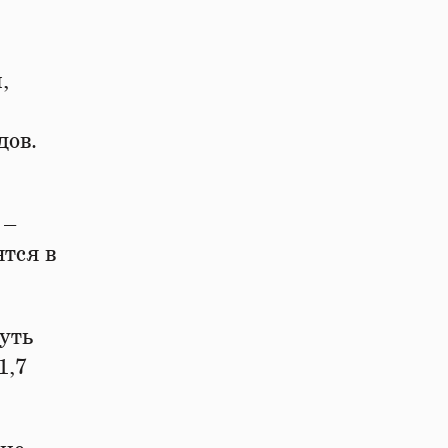
,
дов.
 –
тся в
уть
1,7