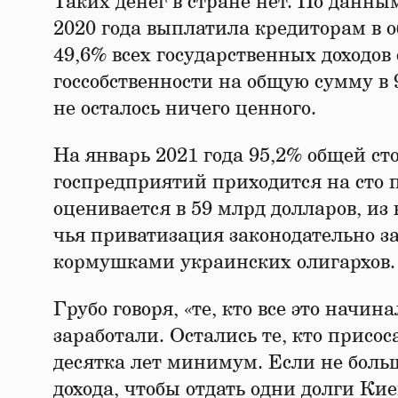
Таких денег в стране нет. По данн
2020 года выплатила кредиторам в о
49,6% всех государственных доходов
госсобственности на общую сумму в 
не осталось ничего ценного.
На январь 2021 года 95,2% общей с
госпредприятий приходится на сто
оценивается в 59 млрд долларов, из
чья приватизация законодательно з
кормушками украинских олигархов.
Грубо говоря, «те, кто все это начин
заработали. Остались те, кто присоса
десятка лет минимум. Если не больш
дохода, чтобы отдать одни долги Ки