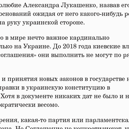
молюбие Александра Лукашенко, назвав ег
 оснований ожидая от него какого-нибудь р
а руку украинской стороне.
о в мире нечто важное кардинально
лько на Украине. До 2018 года киевские в
соглашения» они выполнить не могут по р
и принятия новых законов в государстве 
правки в украинскую конституцию в
отя в документе никаких дат не было и н
кратически весомо.
рения, какая-то партия или парламентска
кона. Но Соглашение не конкретизирует, к