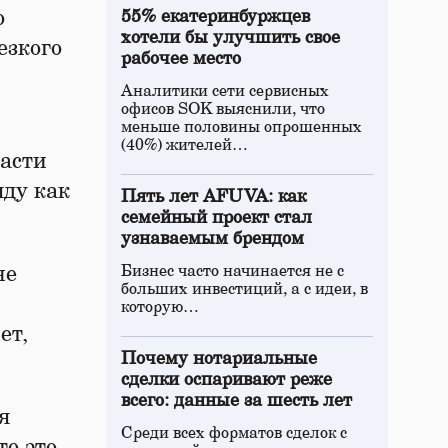
о
55% екатеринбуржцев
хотели бы улучшить свое
езкого
рабочее место
Аналитики сети сервисных
офисов SOK выяснили, что
меньше половины опрошенных
(40%) жителей…
ласти
яду как
Пять лет AFUVA: как
семейный проект стал
узнаваемым брендом
не
Бизнес часто начинается не с
больших инвестиций, а с идеи, в
которую…
ет,
Почему нотариальные
сделки оспаривают реже
всего: данные за шесть лет
я
Среди всех форматов сделок с
то это