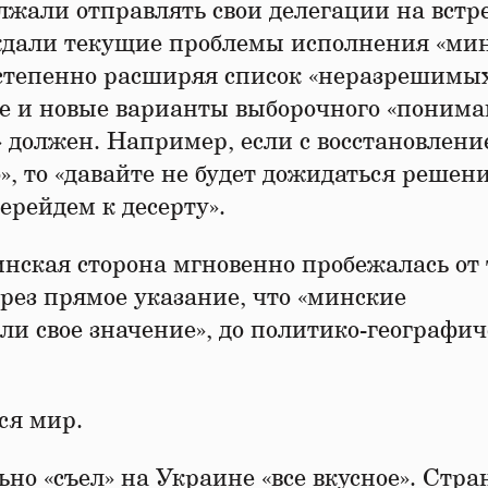
лжали отправлять свои делегации на встр
ждали текущие проблемы исполнения «ми
остепенно расширяя список «неразрешимы
е и новые варианты выборочного «понима
» должен. Например, если с восстановлен
», то «давайте не будет дожидаться решен
ерейдем к десерту».
аинская сторона мгновенно пробежалась от 
рез прямое указание, что «минские
и свое значение», до политико-географич
ся мир.
но «съел» на Украине «все вкусное». Стра