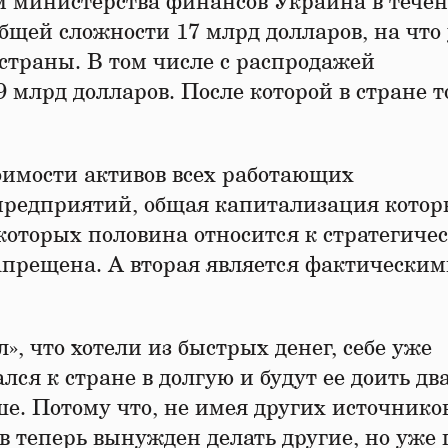
ым министерства финансов Украина в тече
бщей сложности 17 млрд долларов, на что
 страны. В том числе с распродажей
9 млрд долларов. После которой в стране 
тоимости активов всех работающих
 предприятий, общая капитализация кото
 которых половина относится к стратегиче
апрещена. А вторая является фактически
ал», что хотели из быстрых денег, себе уже
лся к стране в долгую и будут ее доить дв
е. Потому что, не имея других источнико
ев теперь вынужден делать другие, но уже 