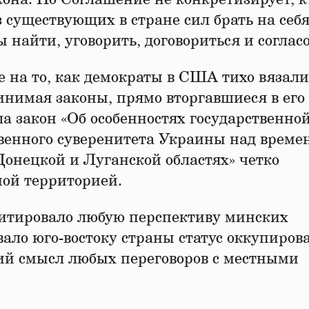
з существующих в стране сил брать на себя
 найти, уговорить, договориться и согласо
же на то, как демократы в США тихо вязал
нимая законы, прямо вторгавшиеся в его
а закон «Об особенностях государственно
венного суверенитета Украины над време
онецкой и Луганской областях» четко
ой территорией.
итировало любую перспективу минских
вало юго-востоку страны статус оккупиров
й смысл любых переговоров с местными