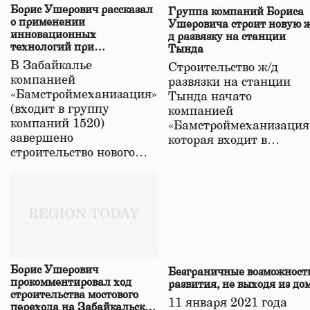
Борис Ушерович рассказал
Группа компаний Бориса
о применении
Ушеровича строит новую ж
инновационных
д развязку на станции
технологий при
Тында
строительстве нового моста
В Забайкалье
Строительство ж/д
в Забайкалье
компанией
развязки на станции
«Бамстроймеханизация»
Тында начато
(входит в группу
компанией
компаний 1520)
«Бамстроймеханизация
завершено
которая входит в…
строительство нового…
Борис Ушерович
Безграничные возможност
прокомментировал ход
развития, не выходя из до
строительства мостового
11 января 2021 года
перехода на Забайкальской