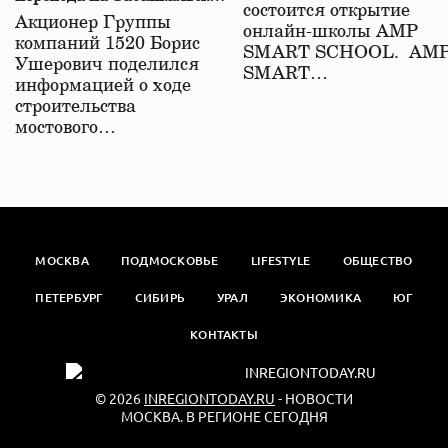
состоится открытие
железной дороге
Акционер Группы
онлайн-школы АМР
компаний 1520 Борис
SMART SCHOOL. АМ
Ушерович поделился
SMART…
информацией о ходе
строительства
мостового…
МОСКВА
ПОДМОСКОВЬЕ
LIFESTYLE
ОБЩЕСТВО
ПЕТЕРБУРГ
СИБИРЬ
УРАЛ
ЭКОНОМИКА
ЮГ
КОНТАКТЫ
© 2026
INREGIONTODAY.RU
- НОВОСТИ
МОСКВА. В РЕГИОНЕ СЕГОДНЯ