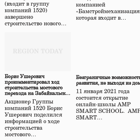
(входит в группу
компанией
компаний 1520)
«Бамстроймеханизация
завершено
которая входит в…
строительство нового…
Борис Ушерович
Безграничные возможност
прокомментировал ход
развития, не выходя из до
строительства мостового
11 января 2021 года
перехода на Забайкальской
состоится открытие
железной дороге
Акционер Группы
онлайн-школы АМР
компаний 1520 Борис
SMART SCHOOL. АМ
Ушерович поделился
SMART…
информацией о ходе
строительства
мостового…