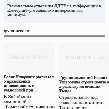
Региональное отделение ЛДПР на конференции в
Екатеринбурге заявило о намерении как
минимум…
ДРУГИЕ НОВОСТИ
Борис Ушерович рассказал
Группа компаний Бориса
о применении
Ушеровича строит новую ж
инновационных
д развязку на станции
технологий при
Тында
строительстве нового моста
В Забайкалье
Строительство ж/д
в Забайкалье
компанией
развязки на станции
«Бамстроймеханизация»
Тында начато