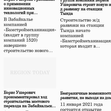
Группа компаний Бориса
о применении
Ушеровича строит новую ж
инновационных
д развязку на станции
технологий при
Тында
строительстве нового моста
В Забайкалье
Строительство ж/д
в Забайкалье
компанией
развязки на станции
«Бамстроймеханизация»
Тында начато
(входит в группу
компанией
компаний 1520)
«Бамстроймеханизация
завершено
которая входит в…
строительство нового…
Борис Ушерович
Безграничные возможност
прокомментировал ход
развития, не выходя из до
строительства мостового
11 января 2021 года
перехода на Забайкальской
состоится открытие
железной дороге