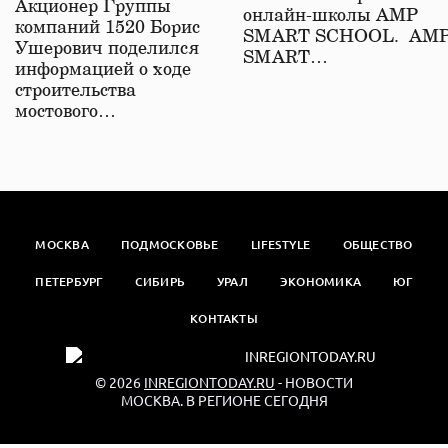
Акционер Группы
онлайн-школы АМР
компаний 1520 Борис
SMART SCHOOL. АМ
Ушерович поделился
SMART…
информацией о ходе
строительства
мостового…
МОСКВА
ПОДМОСКОВЬЕ
LIFESTYLE
ОБЩЕСТВО
ПЕТЕРБУРГ
СИБИРЬ
УРАЛ
ЭКОНОМИКА
ЮГ
КОНТАКТЫ
© 2026
INREGIONTODAY.RU
- НОВОСТИ
МОСКВА. В РЕГИОНЕ СЕГОДНЯ