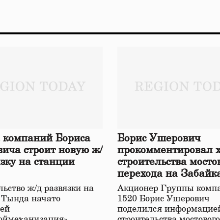
 компаний Бориса
Борис Ушерович
ича строит новую ж/
прокомментировал 
язку на станции
строительства мосто
перехода на Забайк
железной дороге
ьство ж/д развязки на
Акционер Группы комп
 Тында начато
1520 Борис Ушерович
ей
поделился информацией
оймеханизация»,
строительства мостовог