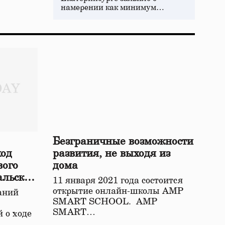
намерении как минимум…
Безграничные возможности
ход
развития, не выходя из
вого
дома
альской
11 января 2021 года состоится
открытие онлайн-школы АМР
аний
SMART SCHOOL. АМР
SMART…
 о ходе
о…