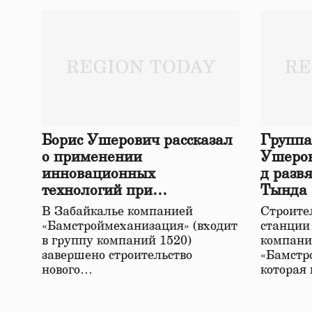
Борис Ушерович рассказал
Группа
о применении
Ушеров
инновационных
д разв
технологий при
Тында
строительстве нового моста
В Забайкалье компанией
Строител
в Забайкалье
«Бамстроймеханизация» (входит
станции
в группу компаний 1520)
компани
завершено строительство
«Бамстр
нового…
которая