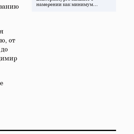
намерении как минимум…
ованию
я
ю, от
 до
димир
е