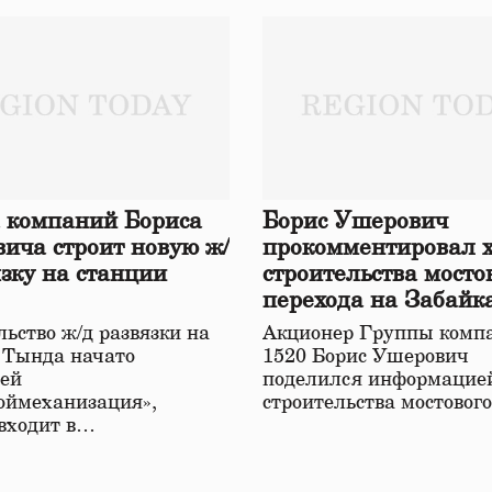
 компаний Бориса
Борис Ушерович
ича строит новую ж/
прокомментировал 
язку на станции
строительства мосто
перехода на Забайк
железной дороге
ьство ж/д развязки на
Акционер Группы комп
 Тында начато
1520 Борис Ушерович
ей
поделился информацией
оймеханизация»,
строительства мостовог
 входит в…