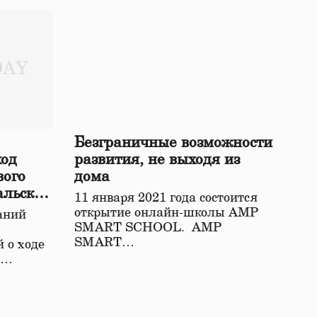
Безграничные возможности
ход
развития, не выходя из
вого
дома
альской
11 января 2021 года состоится
открытие онлайн-школы АМР
аний
SMART SCHOOL. АМР
SMART…
 о ходе
о…