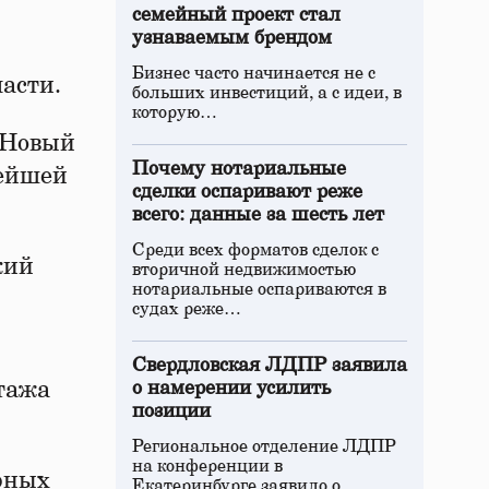
семейный проект стал
узнаваемым брендом
Бизнес часто начинается не с
ласти.
больших инвестиций, а с идеи, в
которую…
 Новый
Почему нотариальные
нейшей
сделки оспаривают реже
всего: данные за шесть лет
Среди всех форматов сделок с
кий
вторичной недвижимостью
нотариальные оспариваются в
судах реже…
Свердловская ЛДПР заявила
тажа
о намерении усилить
позиции
Региональное отделение ЛДПР
на конференции в
рных
Екатеринбурге заявило о